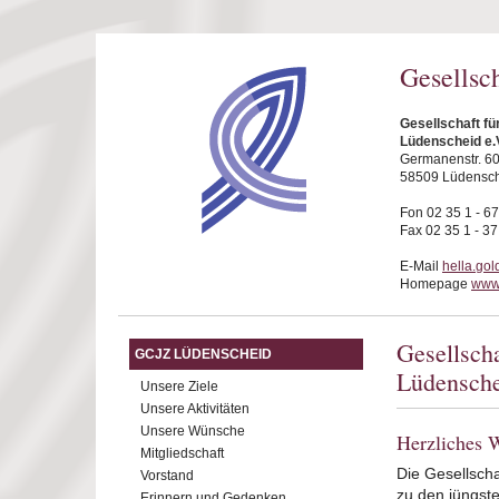
Direkt zum Inhalt
Gesellsc
Gesellschaft f
Lüdenscheid e.
Germanenstr. 6
58509 Lüdensc
Fon 02 35 1 - 6
Fax 02 35 1 - 37
E-Mail
hella.go
Homepage
www.
Gesellsch
GCJZ LÜDENSCHEID
Lüdensche
Unsere Ziele
Unsere Aktivitäten
Unsere Wünsche
Herzliches
Mitgliedschaft
Die Gesellscha
Vorstand
zu den jüngste
Erinnern und Gedenken